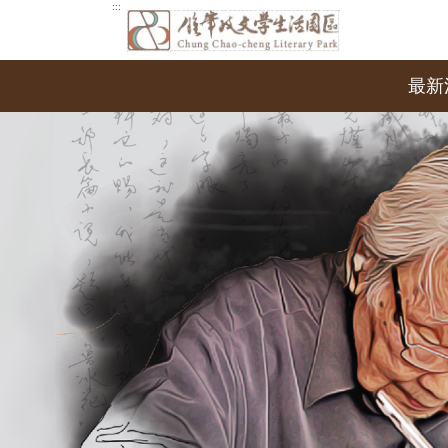
跳
:::
到
主
要
最新
內
容
區
塊