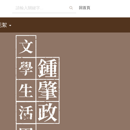
全
回首頁
文
花絮
檢
索